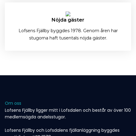
Nöjda gäster
Lofsens Fjällby byggdes 1978. Genom åren har
stugorna haft tusentals nöjda gäster.
Om oss
Lofsens Fjällby ligger mitt i Lofsdalen och består av över 100
medlemsägda andelsstugor.
Lofsens Fjällby och Lofsdalens fjällanläggning byggdes