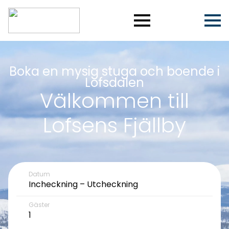
Boka en mysig stuga och boende i
Lofsdalen
Välkommen till
Lofsens Fjällby
Datum
Gäster
1