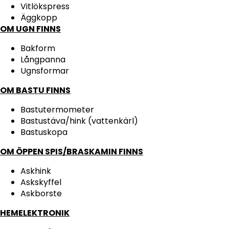
Vitlökspress
Äggkopp
OM UGN FINNS
Bakform
Långpanna
Ugnsformar
OM BASTU FINNS
Bastutermometer
Bastustäva/hink (vattenkärl)
Bastuskopa
OM ÖPPEN SPIS/BRASKAMIN FINNS
Askhink
Askskyffel
Askborste
HEMELEKTRONIK