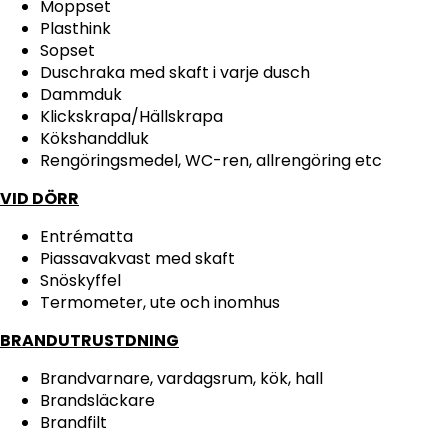
Moppset
Plasthink
Sopset
Duschraka med skaft i varje dusch
Dammduk
Klickskrapa/Hällskrapa
Kökshanddluk
Rengöringsmedel, WC-ren, allrengöring etc
VID DÖRR
Entrématta
Piassavakvast med skaft
Snöskyffel
Termometer, ute och inomhus
BRANDUTRUSTDNING
Brandvarnare, vardagsrum, kök, hall
Brandsläckare
Brandfilt