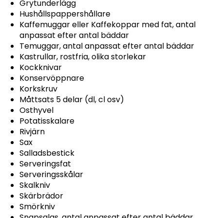
Grytunderlägg
Hushållspappershållare
Kaffemuggar eller Kaffekoppar med fat, antal
anpassat efter antal bäddar
Temuggar, antal anpassat efter antal bäddar
Kastrullar, rostfria, olika storlekar
Kockknivar
Konservöppnare
Korkskruv
Måttsats 5 delar (dl, cl osv)
Osthyvel
Potatisskalare
Rivjärn
Sax
Salladsbestick
Serveringsfat
Serveringsskålar
Skalkniv
Skärbrädor
Smörkniv
Snapsglas, antal anpassat efter antal bäddar